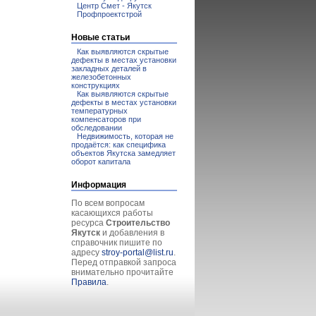
Центр Смет - Якутск
Профпроектстрой
Новые статьи
Как выявляются скрытые
дефекты в местах установки
закладных деталей в
железобетонных
конструкциях
Как выявляются скрытые
дефекты в местах установки
температурных
компенсаторов при
обследовании
Недвижимость, которая не
продаётся: как специфика
объектов Якутска замедляет
оборот капитала
Информация
По всем вопросам
касающихся работы
ресурса
Строительство
Якутск
и добавления в
справочник пишите по
адресу
stroy-portal@list.ru
.
Перед отправкой запроса
внимательно прочитайте
Правила
.