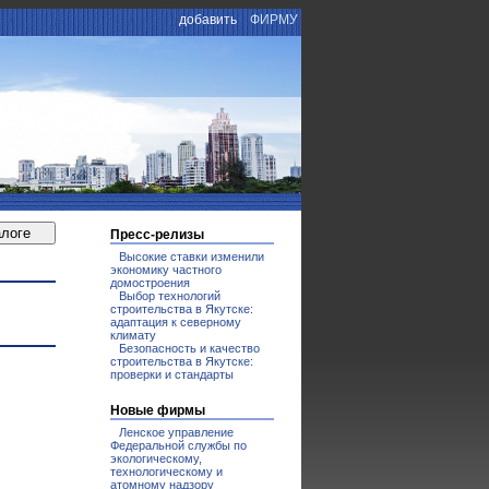
добавить
ФИРМУ
Пресс-релизы
Высокие ставки изменили
экономику частного
домостроения
Выбор технологий
строительства в Якутске:
адаптация к северному
климату
Безопасность и качество
строительства в Якутске:
проверки и стандарты
Новые фирмы
Ленское управление
Федеральной службы по
экологическому,
технологическому и
атомному надзору