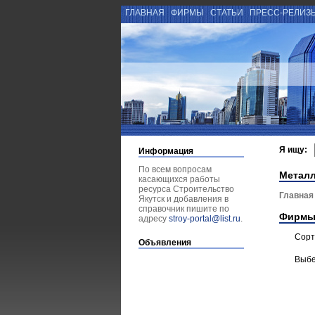
ГЛАВНАЯ
ФИРМЫ
СТАТЬИ
ПРЕСС-РЕЛИЗ
Я ищу:
Информация
По всем вопросам
Металл
касающихся работы
ресурса Строительство
Главная
Якутск и добавления в
справочник пишите по
Фирмы
адресу
stroy-portal@list.ru
.
Сорт
Объявления
Выбе