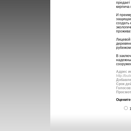
предает 
кирпича 
И преиму
защищает
создать 
экологич
проживат
Лицевой
деревянн
рубежом
В заключ
надежным
сооружен
Адрес и
http://bui
Добавл
Срок де
Голосов
Просмо
Оцените