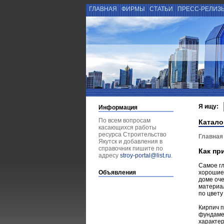
ГЛАВНАЯ
ФИРМЫ
СТАТЬИ
ПРЕСС-РЕЛИЗ
Я ищу:
Информация
По всем вопросам
Катало
касающихся работы
ресурса Строительство
Главная
Якутск и добавления в
справочник пишите по
Как пр
адресу
stroy-portal@list.ru
.
Самое гл
Объявления
хорошие 
доме оче
материал
по цвету
Кирпич п
фундамен
характер