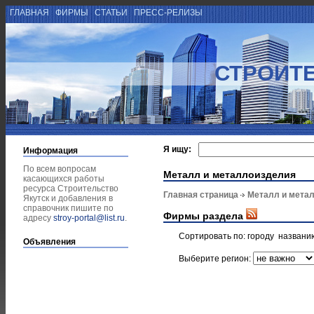
ГЛАВНАЯ
ФИРМЫ
СТАТЬИ
ПРЕСС-РЕЛИЗЫ
СТРОИТЕ
Я ищу:
Информация
По всем вопросам
Металл и металлоизделия
касающихся работы
ресурса Строительство
Главная страница
Металл и мета
Якутск и добавления в
справочник пишите по
Фирмы раздела
адресу
stroy-portal@list.ru
.
Сортировать по:
городу
названи
Объявления
Выберите регион: