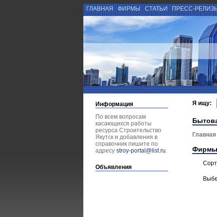
ГЛАВНАЯ
ФИРМЫ
СТАТЬИ
ПРЕСС-РЕЛИЗ
Я ищу:
Информация
По всем вопросам
Бытова
касающихся работы
ресурса Строительство
Главная
Якутск и добавления в
справочник пишите по
Фирмы
адресу
stroy-portal@list.ru
.
Сорт
Объявления
Выбе