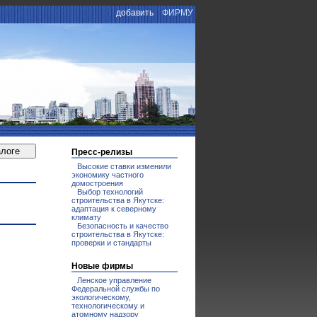
добавить
ФИРМУ
Пресс-релизы
Высокие ставки изменили
экономику частного
домостроения
Выбор технологий
строительства в Якутске:
адаптация к северному
климату
Безопасность и качество
строительства в Якутске:
проверки и стандарты
Новые фирмы
Ленское управление
Федеральной службы по
экологическому,
технологическому и
атомному надзору