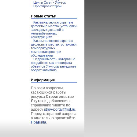
Центр Смет - Якутск
Профпроектстрой
Новые статьи
Как выявляются скрытые
дефекты в местах установки
закладных деталей в
железобетонных
конструкциях
Как выявляются скрытые
дефекты в местах установки
температурных
компенсаторов при
обследовании
Недвижимость, которая не
продаётся: как специфика
объектов Якутска замедляет
оборот капитала
Информация
По всем вопросам
касающихся работы
ресурса
Строительство
Якутск
и добавления в
справочник пишите по
адресу
stroy-portal@list.ru
.
Перед отправкой запроса
внимательно прочитайте
Правила
.