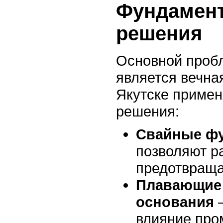
Фундамент
решения
Основной проб
является вечна
Якутске приме
решения:
Свайные ф
позволяют р
предотвращ
Плавающие 
основания
—
влияние про