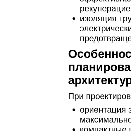
рекуперацие
изоляция тр
электрическ
предотвраще
Особеннос
планирова
архитекту
При проектиров
ориентация 
максимально
компактные 