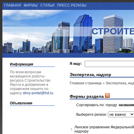
ГЛАВНАЯ
ФИРМЫ
СТАТЬИ
ПРЕСС-РЕЛИЗЫ
СТРОИТЕ
Я ищу:
Информация
По всем вопросам
Экспертиза, надзор
касающихся работы
ресурса Строительство
Главная страница
Экспертиза, на
Якутск и добавления в
справочник пишите по
адресу
stroy-portal@list.ru
.
Фирмы раздела
Объявления
Сортировать по:
городу
названи
Выберите регион:
Ленское управление Федеральной 
1.
надзору